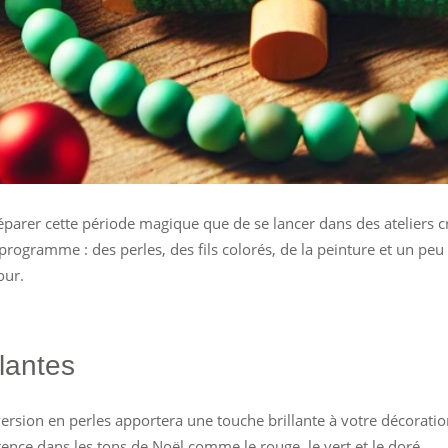
arer cette période magique que de se lancer dans des ateliers cr
rogramme : des perles, des fils colorés, de la peinture et un peu
our.
llantes
ersion en perles apportera une touche brillante à votre décoration. 
rence dans les tons de Noël comme le rouge, le vert et le doré.