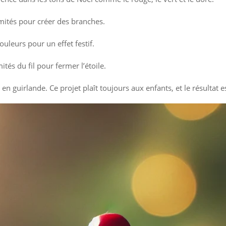
rémités pour créer des branches.
ouleurs pour un effet festif.
ités du fil pour fermer l’étoile.
 en guirlande. Ce projet plaît toujours aux enfants, et le résultat